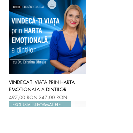
VINDECA-TI VIATA PRIN HARTA
EMOTIONALA A DINTILOR
Preț normal
Preț redus
497,00 RON
247,00 RON
EXCLUSIV IN FORMAT ELECTRONIC