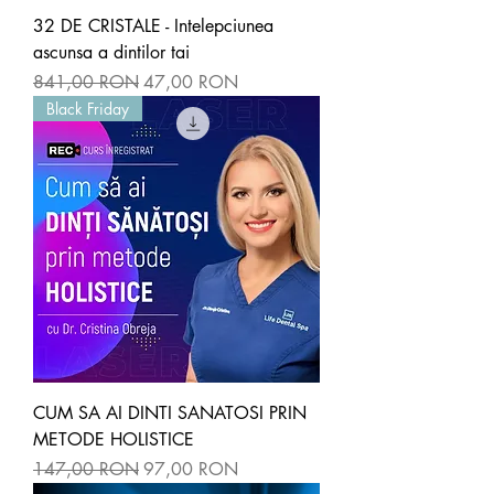
32 DE CRISTALE - Intelepciunea
ascunsa a dintilor tai
Preț normal
Preț redus
841,00 RON
47,00 RON
Black Friday
CUM SA AI DINTI SANATOSI PRIN
METODE HOLISTICE
Preț normal
Preț redus
147,00 RON
97,00 RON