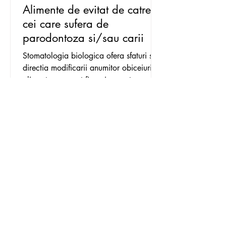
Alimente de evitat de catre
cei care sufera de
parodontoza si/sau carii
Stomatologia biologica ofera sfaturi si in
directia modificarii anumitor obiceiuri
alimentare ce pot fi nocive pentru
sanatatea orala....